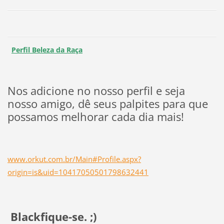
Perfil Beleza da Raça
Nos adicione no nosso perfil e seja
nosso amigo, dê seus palpites para que
possamos melhorar cada dia mais!
www.orkut.com.br/Main#Profile.aspx?
origin=is&uid=10417050501798632441
Blackfique-se. ;)