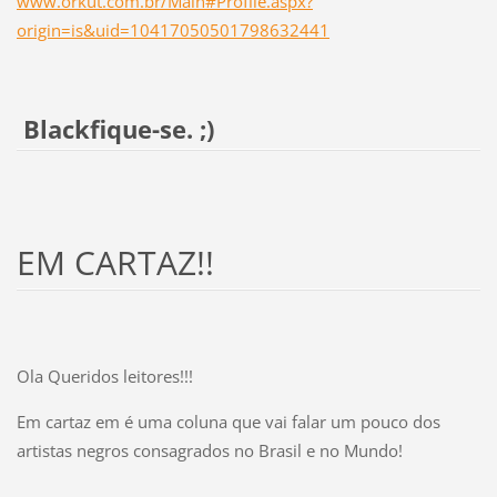
www.orkut.com.br/Main#Profile.aspx?
origin=is&uid=10417050501798632441
Blackfique-se. ;)
EM CARTAZ!!
Ola Queridos leitores!!!
Em cartaz em é uma coluna que vai falar um pouco dos
artistas negros consagrados no Brasil e no Mundo!