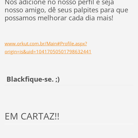
Nos adicione no nosso perfil e seja
nosso amigo, dê seus palpites para que
possamos melhorar cada dia mais!
www.orkut.com.br/Main#Profile.aspx?
origin=is&uid=10417050501798632441
Blackfique-se. ;)
EM CARTAZ!!