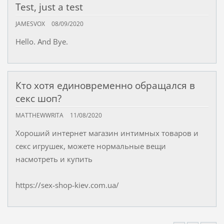
Test, just a test
JAMESVOX
08/09/2020
Hello. And Bye.
Кто хотя единовременно обращался в
секс шоп?
MATTHEWWRITA
11/08/2020
Хороший интернет магазин интимных товаров и
секс игрушек, можете нормальные вещи
насмотреть и купить
https://sex-shop-kiev.com.ua/