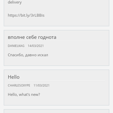
delivery
https://bit.ly/3rLBBis
вполне себе годнота
DANIELKAG
14/03/2021
Спасибо, давно искал
Hello
CHARLESOXYPE
11/03/2021
Hello, what's new?