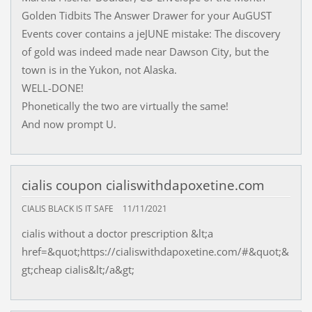
Golden Tidbits The Answer Drawer for your AuGUST
Events cover contains a jeJUNE mistake: The discovery
of gold was indeed made near Dawson City, but the
town is in the Yukon, not Alaska.
WELL-DONE!
Phonetically the two are virtually the same!
And now prompt U.
cialis coupon cialiswithdapoxetine.com
CIALIS BLACK IS IT SAFE
11/11/2021
cialis without a doctor prescription &lt;a
href=&quot;https://cialiswithdapoxetine.com/#&quot;&
gt;cheap cialis&lt;/a&gt;