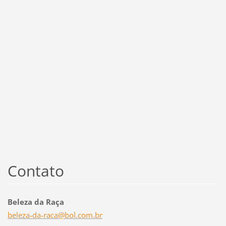
Contato
Beleza da Raça
beleza-d
a-raca@b
ol.com.b
r