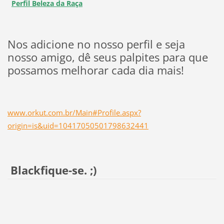
Perfil Beleza da Raça
Nos adicione no nosso perfil e seja
nosso amigo, dê seus palpites para que
possamos melhorar cada dia mais!
www.orkut.com.br/Main#Profile.aspx?
origin=is&uid=10417050501798632441
Blackfique-se. ;)