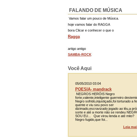
FALANDO DE MÚSICA
Vamos falar um pouco de Música.
hoje vamos falar do RAGGA
bora Clicar e conhecer o que o
Ragga
artigo antigo
SAMBA-ROCK
Você Aqui
05/05/2010 03:04
POESIA- mandrack
NEGROS HERÓIS Negro
forte,valente,inteligente guerreiro destemi
Negro sofrido,injustiçado,foi torturado a fe
quente e viu seu povo ser
dizimado,escravizado jogado ao léu,a pró
sorte e até a morte não se rendeu NEG
SOU EU... Que virou lenda e até mito?
Negro fugido,que foi...
Leia mai