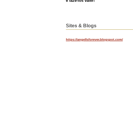
e fazê-los valer!
Sites & Blogs
https://angellsforever.blogspot.com/