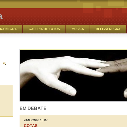
a
RA NEGRA
GALERIA DE FOTOS
MUSICA
BELEZA NEGRA
EM DEBATE
MODA BLACK_OUT
SAMBA- ROCK
MUSICA
RREIROS
O TALENTO NEGRO
EM DEBATE
24/03/2010 13:07
COTAS