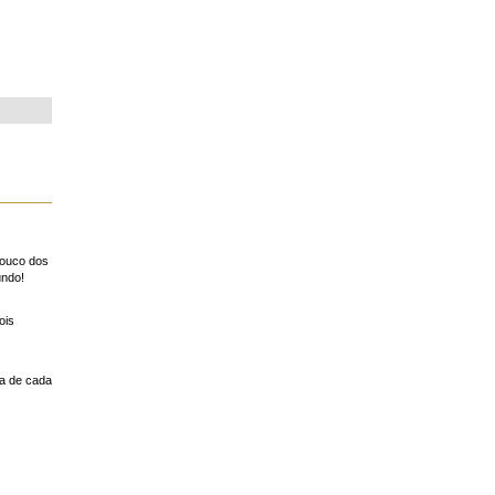
pouco dos
undo!
ois
a de cada