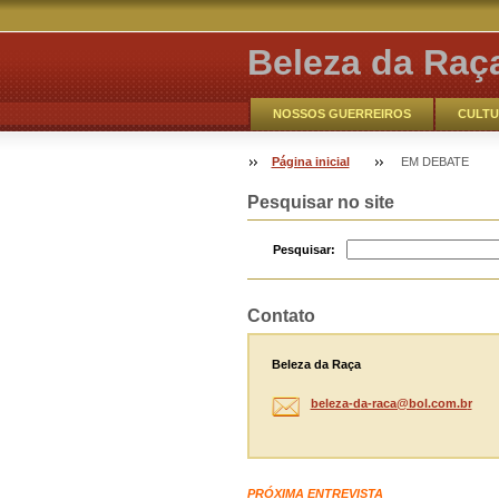
Beleza da Raç
NOSSOS GUERREIROS
CULTU
VOCÊ AQUI
Contate-nos
Página inicial
EM DEBATE
CATHO ONLINE
NOSSOS GUE
Pesquisar no site
Pesquisar:
Contato
Beleza da Raça
beleza-d
a-raca@b
ol.com.b
r
PRÓXIMA ENTREVISTA