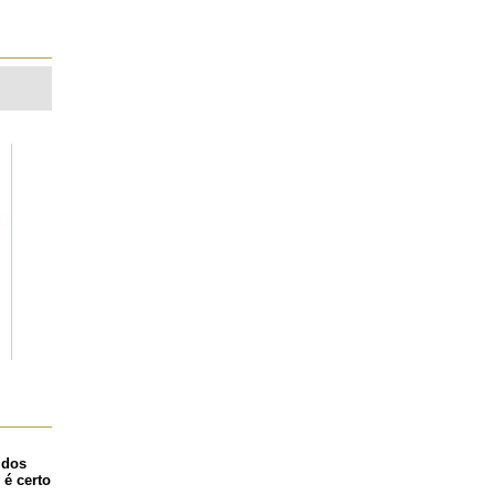
 dos
 é certo