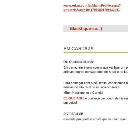
www.orkut.com.br/Main#Profile.aspx?
origin=is&uid=10417050501798632441
Blackfique-se. ;)
EM CARTAZ!!
Ola Queridos leitores!!!
Em cartaz em é uma coluna que vai falar um 
artistas negros consagrados no Brasil e no M
Para começar com o pé Direito, escolhemos d
artistas de alto nivel na musica brasileira.
Milton Nascimento e Cartola!
CLIQUE AQUI
e conheça um pouco da histori
um deles!
DIVIRTAM-SE
e mande pra gente o artista que vc quer aqui!