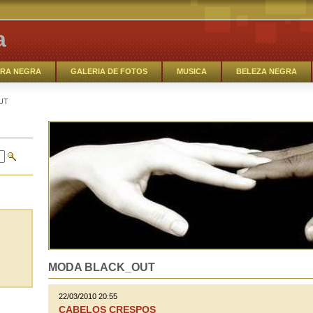
a
RA NEGRA
GALERIA DE FOTOS
MUSICA
BELEZA NEGRA
EM DEBATE
MODA BLACK_OUT
SAMBA- ROCK
MUSICA
UT
RREIROS
O TALENTO NEGRO
MODA BLACK_OUT
22/03/2010 20:55
CABELOS CRESPOS