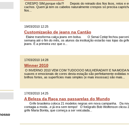
CRESPO SIM,porque não?! Depois do reinado dos fios lisos, retos e es
cachos. Quem já tem os cabelos naturalmente crespos só precisa caprich
fios...
19/03/2010 12:25
Customização de jeans na Cantão
Elaine transforma calça jeans em bolsa. O Senai Cetiqt fechou parceria 
semana até o fim do mês, os alunos da instituição estarão nas lojas da gr
jeans. É a primeira vez que o...
17/03/2010 14:28
Winner 2010
O INVERNO 2010 VEM COM TUDOOOO MULHERADA!!!! E NA MODA NÃ
suaves e emocionais de cores desta estação são perfeitamente exibidas no
brilhos fortes, as superfícies mais simples (e mais insossas) são mais...
17/03/2010 14:25
A Beleza da Raça nas passarelas do Mundo
Grife brasileira coloca 21 modelos negras em nova campanha. Da nove
contagia a moda...e já era sem tempo! O fotógrafo Bob Wolfenson clicou
grife Maria Bonita, que começa a ser veiculada...
 nosso