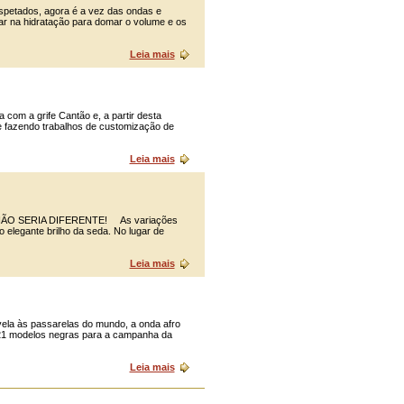
petados, agora é a vez das ondas e
ar na hidratação para domar o volume e os
Leia mais
com a grife Cantão e, a partir desta
ife fazendo trabalhos de customização de
Leia mais
O SERIA DIFERENTE! As variações
 elegante brilho da seda. No lugar de
Leia mais
la às passarelas do mundo, a onda afro
 21 modelos negras para a campanha da
Leia mais