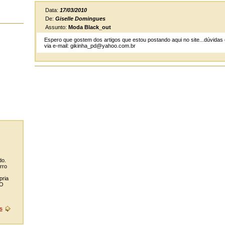
Data:
17/03/2010
De:
Giselle Domingues
Assunto:
Moda Black_out
Espero que gostem dos artigos que estou postando aqui no site...dúvid
via e-mail: gikinha_pd@yahoo.com.br
do.
rro
pria
RO
s