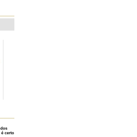
 dos
 é certo