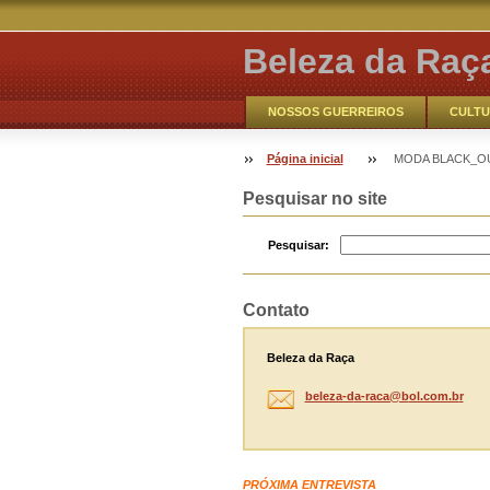
Beleza da Raç
NOSSOS GUERREIROS
CULTU
VOCÊ AQUI
Contate-nos
Página inicial
MODA BLACK_O
CATHO ONLINE
NOSSOS GUE
Pesquisar no site
Pesquisar:
Contato
Beleza da Raça
beleza-d
a-raca@b
ol.com.b
r
PRÓXIMA ENTREVISTA