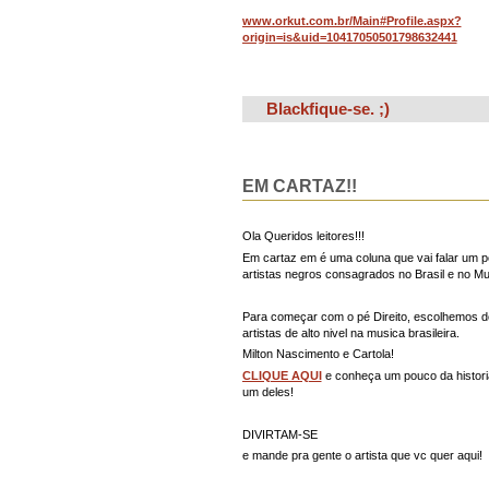
www.orkut.com.br/Main#Profile.aspx?
origin=is&uid=10417050501798632441
Blackfique-se. ;)
EM CARTAZ!!
Ola Queridos leitores!!!
Em cartaz em é uma coluna que vai falar um 
artistas negros consagrados no Brasil e no M
Para começar com o pé Direito, escolhemos d
artistas de alto nivel na musica brasileira.
Milton Nascimento e Cartola!
CLIQUE AQUI
e conheça um pouco da histori
um deles!
DIVIRTAM-SE
e mande pra gente o artista que vc quer aqui!