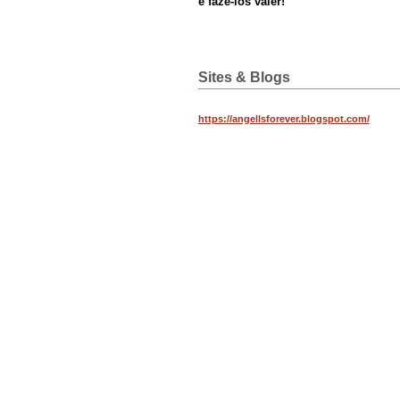
e fazê-los valer!
Sites & Blogs
https://angellsforever.blogspot.com/