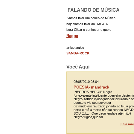
FALANDO DE MÚSICA
Vamos falar um pouco de Música.
hoje vamos falar do RAGGA
bora Clicar e conhecer o que o
Ragga
artigo antigo
SAMBA-ROCK
Você Aqui
05/05/2010 03:04
POESIA- mandrack
NEGROS HERÓIS Negro
forte,valente,inteligente guerreiro destemi
Negro sofrido,injustiçado,foi torturado a fe
quente e viu seu povo ser
dizimado,escravizado jogado ao léu,a pró
sorte e até a morte não se rendeu NEG
SOU EU... Que virou lenda e até mito?
Negro fugido,que foi...
Leia mai