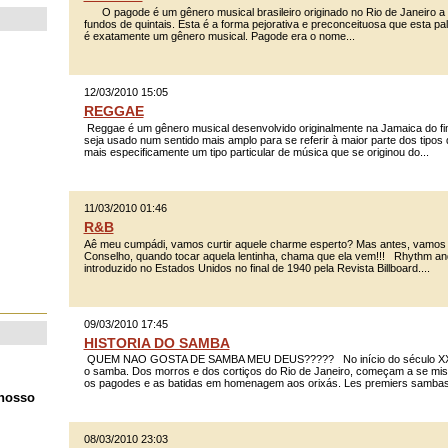
O pagode é um gênero musical brasileiro originado no Rio de Janeiro a 
fundos de quintais. Esta é a forma pejorativa e preconceituosa que esta 
é exatamente um gênero musical. Pagode era o nome...
12/03/2010 15:05
REGGAE
Reggae é um gênero musical desenvolvido originalmente na Jamaica do f
seja usado num sentido mais amplo para se referir à maior parte dos tipos
mais especificamente um tipo particular de música que se originou do...
11/03/2010 01:46
R&B
Aê meu cumpádi, vamos curtir aquele charme esperto? Mas antes, vamos 
Conselho, quando tocar aquela lentinha, chama que ela vem!!! Rhythm an
introduzido no Estados Unidos no final de 1940 pela Revista Billboard....
09/03/2010 17:45
HISTORIA DO SAMBA
QUEM NAO GOSTA DE SAMBA MEU DEUS????? No início do século XX co
o samba. Dos morros e dos cortiços do Rio de Janeiro, começam a se mis
os pagodes e as batidas em homenagem aos orixás. Les premiers sambas.
 nosso
08/03/2010 23:03