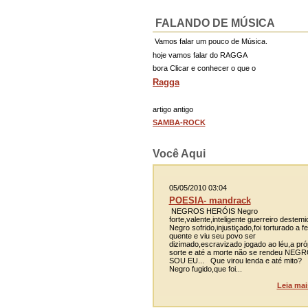
FALANDO DE MÚSICA
Vamos falar um pouco de Música.
hoje vamos falar do RAGGA
bora Clicar e conhecer o que o
Ragga
artigo antigo
SAMBA-ROCK
Você Aqui
05/05/2010 03:04
POESIA- mandrack
NEGROS HERÓIS Negro
forte,valente,inteligente guerreiro destemi
Negro sofrido,injustiçado,foi torturado a fe
quente e viu seu povo ser
dizimado,escravizado jogado ao léu,a pró
sorte e até a morte não se rendeu NEG
SOU EU... Que virou lenda e até mito?
Negro fugido,que foi...
Leia mai