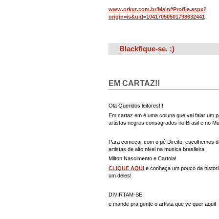
www.orkut.com.br/Main#Profile.aspx?
origin=is&uid=10417050501798632441
Blackfique-se. ;)
EM CARTAZ!!
Ola Queridos leitores!!!
Em cartaz em é uma coluna que vai falar um 
artistas negros consagrados no Brasil e no M
Para começar com o pé Direito, escolhemos d
artistas de alto nivel na musica brasileira.
Milton Nascimento e Cartola!
CLIQUE AQUI
e conheça um pouco da histori
um deles!
DIVIRTAM-SE
e mande pra gente o artista que vc quer aqui!