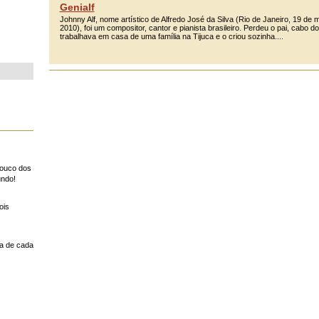
Genialf
Johnny Alf, nome artístico de Alfredo José da Silva (Rio de Janeiro, 19 d
2010), foi um compositor, cantor e pianista brasileiro. Perdeu o pai, cabo 
trabalhava em casa de uma família na Tijuca e o criou sozinha....
pouco dos
undo!
ois
a de cada