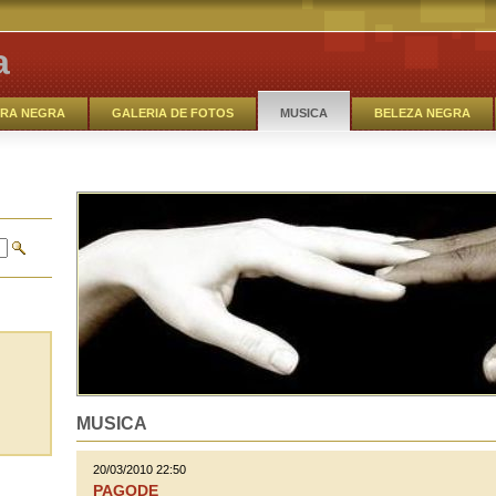
a
RA NEGRA
GALERIA DE FOTOS
MUSICA
BELEZA NEGRA
EM DEBATE
MODA BLACK_OUT
SAMBA- ROCK
MUSICA
RREIROS
O TALENTO NEGRO
MUSICA
20/03/2010 22:50
PAGODE