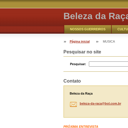
Beleza da Raç
NOSSOS GUERREIROS
CULTU
VOCÊ AQUI
Contate-nos
Página inicial
MUSICA
CATHO ONLINE
NOSSOS GUE
Pesquisar no site
Pesquisar:
Contato
Beleza da Raça
beleza-d
a-raca@b
ol.com.b
r
PRÓXIMA ENTREVISTA