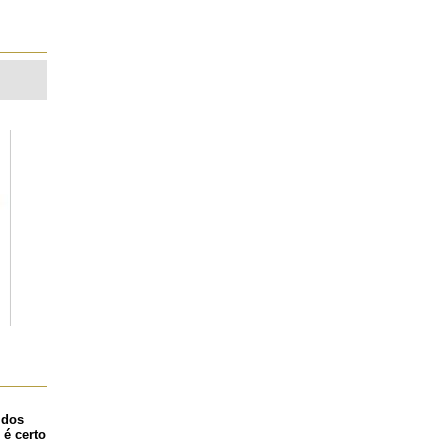
 dos
 é certo