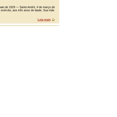
e maio de 1929 — Santo André, 4 de março de
do exército, aos três anos de idade. Sua mãe
Leia mais