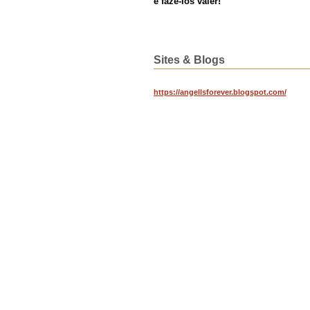
e fazê-los valer!
Sites & Blogs
https://angellsforever.blogspot.com/