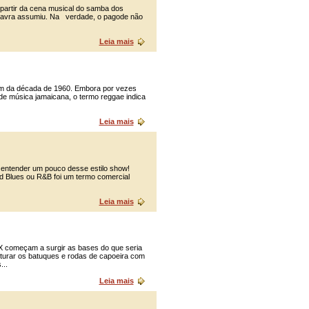
partir da cena musical do samba dos
palavra assumiu. Na verdade, o pagode não
Leia mais
im da década de 1960. Embora por vezes
 de música jamaicana, o termo reggae indica
Leia mais
entender um pouco desse estilo show!
d Blues ou R&B foi um termo comercial
Leia mais
meçam a surgir as bases do que seria
turar os batuques e rodas de capoeira com
..
Leia mais