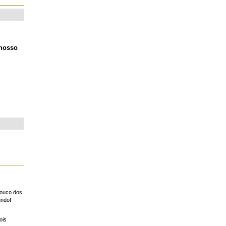
 nosso
pouco dos
undo!
ois