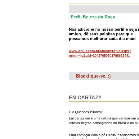
Perfil Beleza da Raça
Nos adicione no nosso perfil e seja
amigo, dê seus palpites para que
possamos melhorar cada dia mais!
www.orkut.com.br/Main#Profile.aspx?
origin=is&uid=10417050501798632441
Blackfique-se. ;)
EM CARTAZ!!
Ola Queridos leitores!!!
Em cartaz em é uma coluna que vai falar um 
artistas negros consagrados no Brasil e no M
Para começar com o pé Direito, escolhemos d