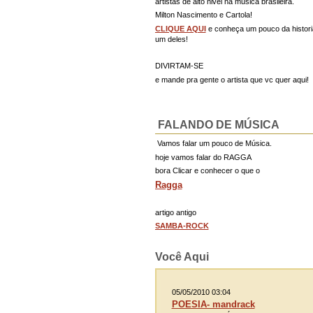
artistas de alto nivel na musica brasileira.
Milton Nascimento e Cartola!
CLIQUE AQUI
e conheça um pouco da histori
um deles!
DIVIRTAM-SE
e mande pra gente o artista que vc quer aqui!
FALANDO DE MÚSICA
Vamos falar um pouco de Música.
hoje vamos falar do RAGGA
bora Clicar e conhecer o que o
Ragga
artigo antigo
SAMBA-ROCK
Você Aqui
05/05/2010 03:04
POESIA- mandrack