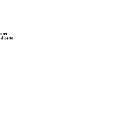
 dos
 é certo