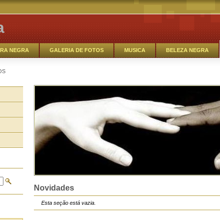
a
RA NEGRA
GALERIA DE FOTOS
MUSICA
BELEZA NEGRA
EM DEBATE
MODA BLACK_OUT
SAMBA- ROCK
MUSICA
OS
RREIROS
O TALENTO NEGRO
Novidades
Esta seção está vazia.