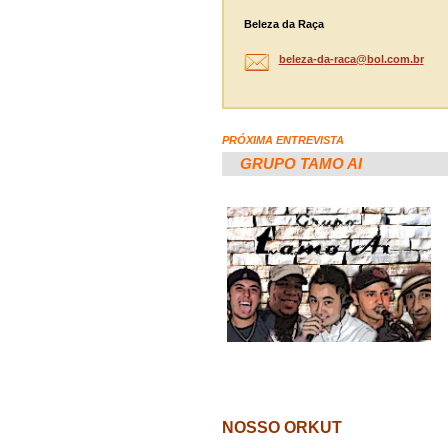
Beleza da Raça
beleza-d
a-raca@b
ol.com.b
r
PRÓXIMA ENTREVISTA
GRUPO TAMO AI
NOSSO ORKUT