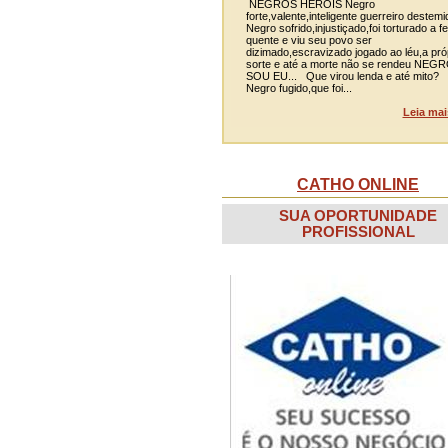
NEGROS HERÓIS Negro
forte,valente,inteligente guerreiro destemi
Negro sofrido,injustiçado,foi torturado a fe
quente e viu seu povo ser
dizimado,escravizado jogado ao léu,a pró
sorte e até a morte não se rendeu NEG
SOU EU... Que virou lenda e até mito?
Negro fugido,que foi...
Leia mai
CATHO ONLINE
SUA OPORTUNIDADE
PROFISSIONAL