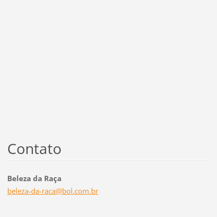
Contato
Beleza da Raça
beleza-d
a-raca@b
ol.com.b
r