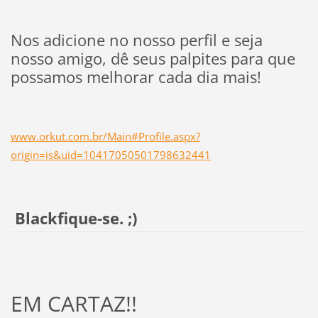
Nos adicione no nosso perfil e seja
nosso amigo, dê seus palpites para que
possamos melhorar cada dia mais!
www.orkut.com.br/Main#Profile.aspx?
origin=is&uid=10417050501798632441
Blackfique-se. ;)
EM CARTAZ!!