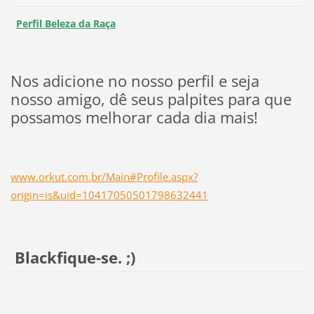
Perfil Beleza da Raça
Nos adicione no nosso perfil e seja
nosso amigo, dê seus palpites para que
possamos melhorar cada dia mais!
www.orkut.com.br/Main#Profile.aspx?
origin=is&uid=10417050501798632441
Blackfique-se. ;)