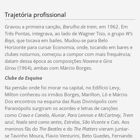
Trajetória profissional
Gravou a primeira canção,
Barulho de trem
, em 1962. Em
Três Pontas, integrava, ao lado de Wagner Tiso, o grupo
W's
Boys
, que tocava em bailes. Mudou-se para Belo
Horizonte para cursar Economia, onde, tocando em bares e
clubes noturnos, começou a compor com mais frequência;
datam dessa época as composições
Novena
e
Gira
Girou
(1964), ambas com Márcio Borges.
Clube da Esquina
Na pensão onde foi morar na capital, no Edifício Levy,
Milton conheceu os irmãos Borges, Marilton, Lô e Márcio.
Dos encontros na esquina das Ruas Divinópolis com
Paraisópolis surgiram os acordes e letras de canções
como
Cravo e Canela
,
Alunar
,
Para Lennon e McCartney
,
Trem
azul
,
Nada será como antes
,
Estrelas
,
São Vicente
e
Cais
. Aos
meninos fãs do
The Beatles
e do
The Platters
vieram juntar-
se Tavinho Moura, Flavio Venturini, Beto Guedes, Fernando