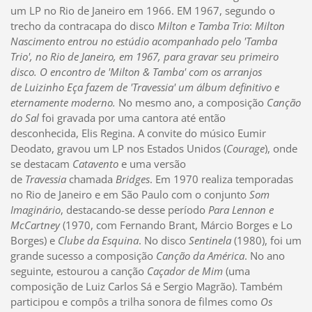
um LP no Rio de Janeiro em 1966. EM 1967, segundo o
trecho da contracapa do disco
Milton e Tamba Trio
:
Milton
Nascimento entrou no estúdio acompanhado pelo 'Tamba
Trio', no Rio de Janeiro, em 1967, para gravar seu primeiro
disco. O encontro de 'Milton & Tamba' com os arranjos
de Luizinho Eça fazem de 'Travessia' um álbum definitivo e
eternamente moderno.
No mesmo ano, a composição
Canção
do Sal
foi gravada por uma cantora até então
desconhecida, Elis Regina. A convite do músico Eumir
Deodato, gravou um LP nos Estados Unidos (
Courage
), onde
se destacam
Catavento
e uma versão
de
Travessia
chamada
Bridges
. Em 1970 realiza temporadas
no Rio de Janeiro e em São Paulo com o conjunto
Som
Imaginário
, destacando-se desse período
Para Lennon e
McCartney
(1970, com Fernando Brant, Márcio Borges e Lo
Borges) e
Clube da Esquina
. No disco
Sentinela
(1980), foi um
grande sucesso a composição
Canção da América
. No ano
seguinte, estourou a canção
Caçador de Mim
(uma
composição de Luiz Carlos Sá e Sergio Magrão). Também
participou e compôs a trilha sonora de filmes como
Os