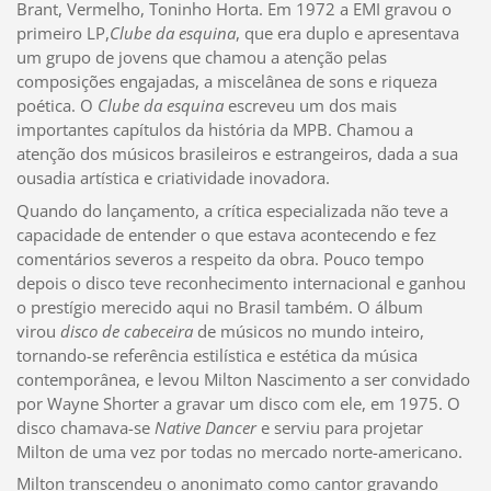
Brant, Vermelho, Toninho Horta. Em 1972 a EMI gravou o
primeiro LP,
Clube da esquina
, que era duplo e apresentava
um grupo de jovens que chamou a atenção pelas
composições engajadas, a miscelânea de sons e riqueza
poética. O
Clube da esquina
escreveu um dos mais
importantes capítulos da história da MPB. Chamou a
atenção dos músicos brasileiros e estrangeiros, dada a sua
ousadia artística e criatividade inovadora.
Quando do lançamento, a crítica especializada não teve a
capacidade de entender o que estava acontecendo e fez
comentários severos a respeito da obra. Pouco tempo
depois o disco teve reconhecimento internacional e ganhou
o prestígio merecido aqui no Brasil também. O álbum
virou
disco de cabeceira
de músicos no mundo inteiro,
tornando-se referência estilística e estética da música
contemporânea, e levou Milton Nascimento a ser convidado
por Wayne Shorter a gravar um disco com ele, em 1975. O
disco chamava-se
Native Dancer
e serviu para projetar
Milton de uma vez por todas no mercado norte-americano.
Milton transcendeu o anonimato como cantor gravando