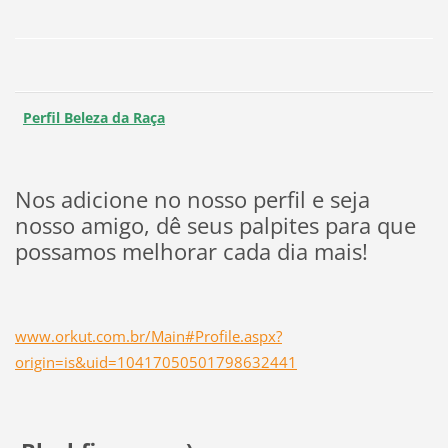
Perfil Beleza da Raça
Nos adicione no nosso perfil e seja
nosso amigo, dê seus palpites para que
possamos melhorar cada dia mais!
www.orkut.com.br/Main#Profile.aspx?
origin=is&uid=10417050501798632441