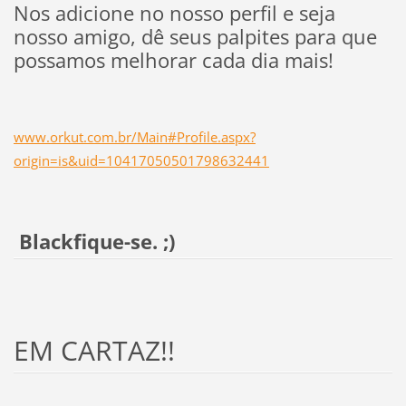
Nos adicione no nosso perfil e seja
nosso amigo, dê seus palpites para que
possamos melhorar cada dia mais!
www.orkut.com.br/Main#Profile.aspx?
origin=is&uid=10417050501798632441
Blackfique-se. ;)
EM CARTAZ!!