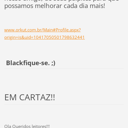
possamos melhorar cada dia mais!
www.orkut.com.br/Main#Profile.aspx?
origin=is&uid=10417050501798632441
Blackfique-se. ;)
EM CARTAZ!!
Ola Queridos leitores!!!