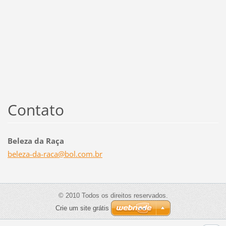
Contato
Beleza da Raça
beleza-d
a-raca@b
ol.com.b
r
© 2010 Todos os direitos reservados.
Crie um site grátis