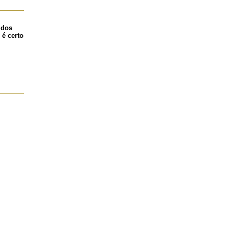
 dos
 é certo