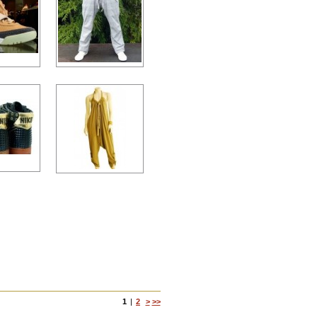
1
|
2
>
>>