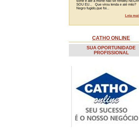
sorte e até a morte não se rendeu NEG
SOU EU... Que virou lenda e até mito?
Negro fugido,que foi...
Leia mai
CATHO ONLINE
SUA OPORTUNIDADE
PROFISSIONAL