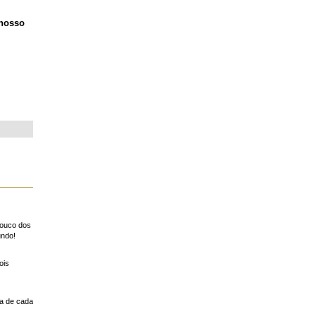
 nosso
pouco dos
undo!
ois
a de cada