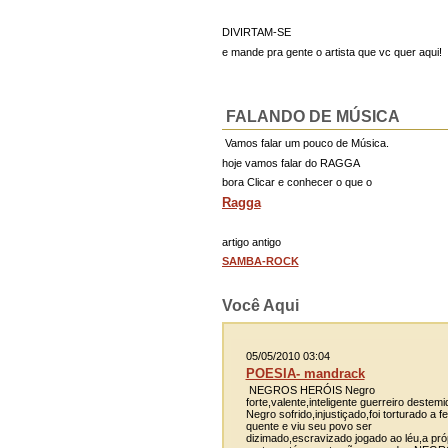
DIVIRTAM-SE
e mande pra gente o artista que vc quer aqui!
FALANDO DE MÚSICA
Vamos falar um pouco de Música.
hoje vamos falar do RAGGA
bora Clicar e conhecer o que o
Ragga
artigo antigo
SAMBA-ROCK
Você Aqui
05/05/2010 03:04
POESIA- mandrack
NEGROS HERÓIS Negro
forte,valente,inteligente guerreiro destemi
Negro sofrido,injustiçado,foi torturado a fe
quente e viu seu povo ser
dizimado,escravizado jogado ao léu,a pró