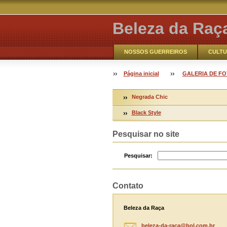
Beleza da Raç
NOSSOS GUERREIROS
CULTU
VOCÊ AQUI
Contate-nos
Página inicial
GALERIA DE F
CATHO ONLINE
NOSSOS GUE
Negrada Chic
Black Style
Pesquisar no site
Pesquisar:
Contato
Beleza da Raça
beleza-d
a-raca@b
ol.com.b
r