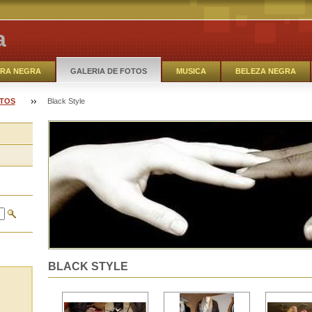
a
RA NEGRA
GALERIA DE FOTOS
MUSICA
BELEZA NEGRA
EM DEBATE
MODA BLACK_OUT
SAMBA- ROCK
MUSICA
OTOS
Black Style
RREIROS
O TALENTO NEGRO
BLACK STYLE