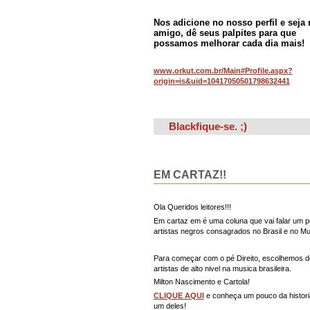
Nos adicione no nosso perfil e seja
amigo, dê seus palpites para que
possamos melhorar cada dia mais!
www.orkut.com.br/Main#Profile.aspx?
origin=is&uid=10417050501798632441
Blackfique-se. ;)
EM CARTAZ!!
Ola Queridos leitores!!!
Em cartaz em é uma coluna que vai falar um 
artistas negros consagrados no Brasil e no M
Para começar com o pé Direito, escolhemos d
artistas de alto nivel na musica brasileira.
Milton Nascimento e Cartola!
CLIQUE AQUI
e conheça um pouco da histori
um deles!